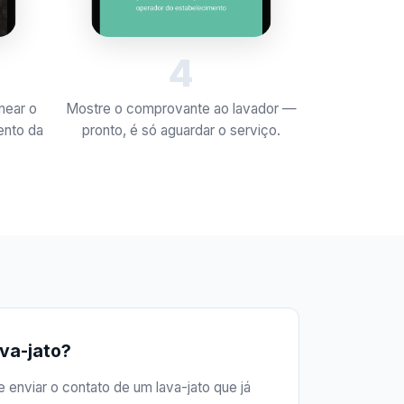
4
near o
Mostre o comprovante ao lavador —
ento da
pronto, é só aguardar o serviço.
ava-jato?
 enviar o contato de um lava-jato que já