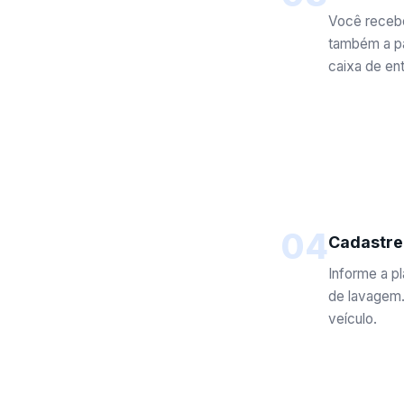
Você recebe
também a p
caixa de ent
04
Cadastre
Informe a pl
de lavagem.
veículo.