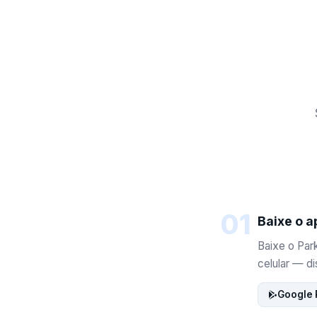
01
Baixe o a
Baixe o Park
celular — di
Google 