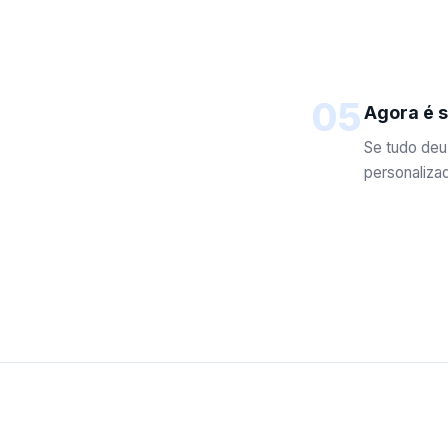
05
Agora é s
Se tudo deu 
personalizad