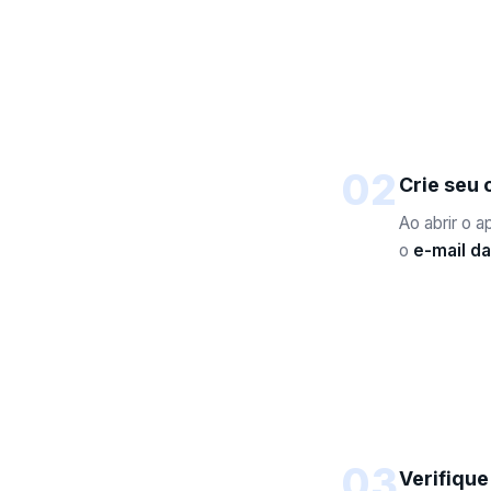
02
Crie seu 
Ao abrir o 
o
e-mail d
03
Verifique