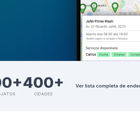
00+
400+
Ver lista completa de end
-JATOS
CIDADES