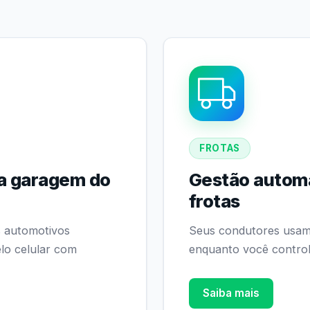
FROTAS
a garagem do
Gestão automa
frotas
 automotivos
Seus condutores usam 
lo celular com
enquanto você control
Saiba mais