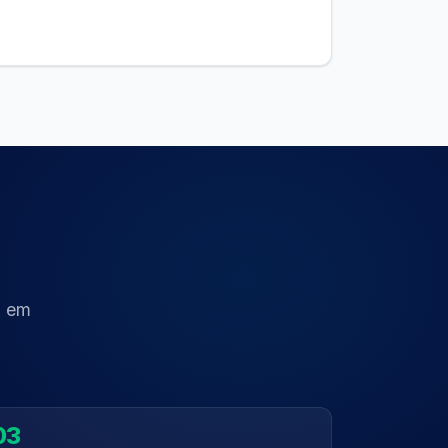
a em
03