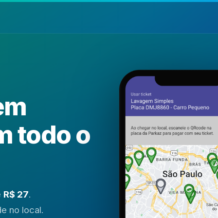
em
m todo o
e
R$ 27
.
 no local.