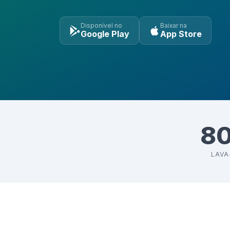
Disponível no
Baixar na
Google Play
App Store
8
LAVA