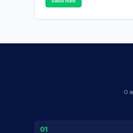
Saiba mais
O a
01