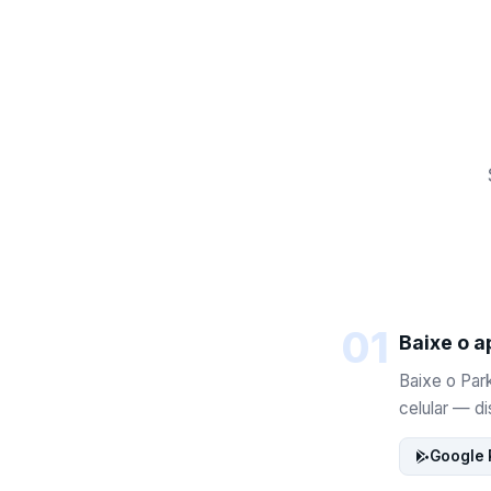
01
Baixe o a
Baixe o Park
celular — di
Google 