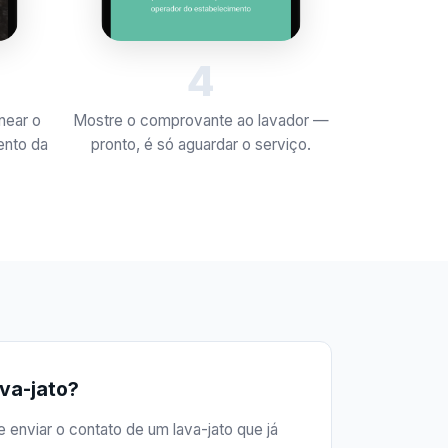
4
near o
Mostre o comprovante ao lavador —
ento da
pronto, é só aguardar o serviço.
ava-jato?
 enviar o contato de um lava-jato que já