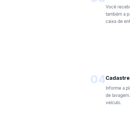
Você recebe
também a p
caixa de ent
04
Cadastre
Informe a pl
de lavagem.
veículo.