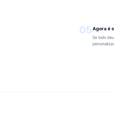
05
Agora é s
Se tudo deu 
personalizad