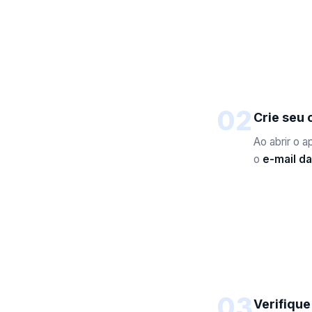
02
Crie seu 
Ao abrir o 
o
e-mail d
03
Verifique